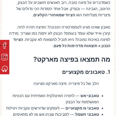
כשמדברים על פיצה טובה, רוב האנשים חושבים על הבצק,
הרוטב, הגבינה — ובצדק. אבל אחד הסודות הכי גדולים של
פיצריות מצליחות הוא
הציוד שמאחורי הקלעים
.
טאבון שאינו מגיע לטמפרטורה הנכונה? הפיצה תהיה לחה.
קיצ'ן-אייד שלא עומד בעומס? הבצק לא יתפח כמו שצריך. מרדה
לפיצה באיכות נמוכה? היא תוביל לתוצאות לא עקביות.
הציוד
הנכון = תוצאות מדהימות כל פעם
.
מה תמצאו בפיצה מארקט?
1. טאבונים מקצועיים
הלב של כל פיצריה. פיצה מארקט מציעה:
טאבוני אש
— לחוויה האיטלקית האמיתית עם הכוויות
המושלמות על הבצק
טאבוני גז מקצועיים
— לעסקים שדורשים עקביות ויעילות
טאבוני חשמל
— לסביבות שבהן אש וגז לא מתאימים