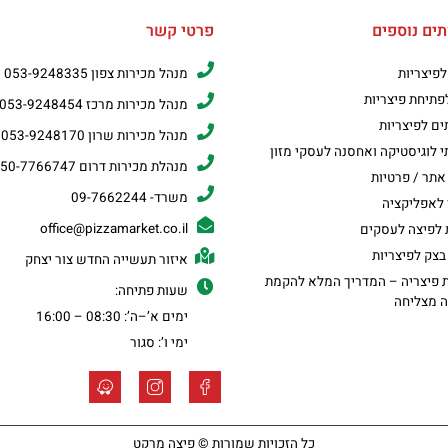
תים נוספים
פרטי קשר
 לפיצריות
מנהל מכירות צפון 053-9248335
לפתיחת פיצריות
מנהל מכירות מרכז 053-9248454
ים לפיצריות
מנהל מכירות שרון 053-9248170
י לוגיסטיקה ואחסנה לעסקי מזון
מנהלת מכירות דרום 050-7766747
אתר / פרטיות
משרד- 09-7662244
לאפליקציה
office@pizzamarket.co.il
ת לפיצה לעסקים
בצק לפיצריות
איזור תעשייה החדש צור יצחק
 פיצריה – המדריך המלא להקמת
שעות פתיחה:
ה מצליחה
ימים א’–ה’: 08:30 – 16:00
ימי ו’: סגור
כל הזכויות שמורות © פיצה מרקט