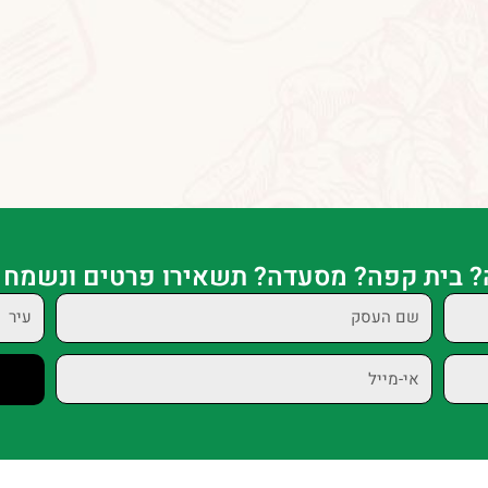
? בית קפה? מסעדה? תשאירו פרטים ונשמח 
שם
עיר
העסק
אי-מייל