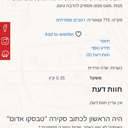
מנות. מעט ממנו מספיק להרבה טעם.
מק"ט:
715
קטגוריה:
רטבים וממרחים
Add to wishlist
תיאור
מידע נוסף
חוות דעת (0)
כשרות: עדה חרדית
משקל
0.35 ק"ג
חוות דעת
אין עדיין חוות דעת.
היה הראשון לכתוב סקירה “טבסקו אדום”
האימייל לא יוצג באתר.
שדות החובה מסומנים
*