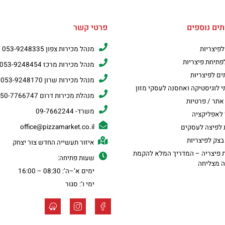
תים נוספים
פרטי קשר
 לפיצריות
מנהל מכירות צפון 053-9248335
לפתיחת פיצריות
מנהל מכירות מרכז 053-9248454
ים לפיצריות
מנהל מכירות שרון 053-9248170
י לוגיסטיקה ואחסנה לעסקי מזון
מנהלת מכירות דרום 050-7766747
אתר / פרטיות
משרד- 09-7662244
לאפליקציה
office@pizzamarket.co.il
ת לפיצה לעסקים
בצק לפיצריות
איזור תעשייה החדש צור יצחק
 פיצריה – המדריך המלא להקמת
שעות פתיחה:
ה מצליחה
ימים א’–ה’: 08:30 – 16:00
ימי ו’: סגור