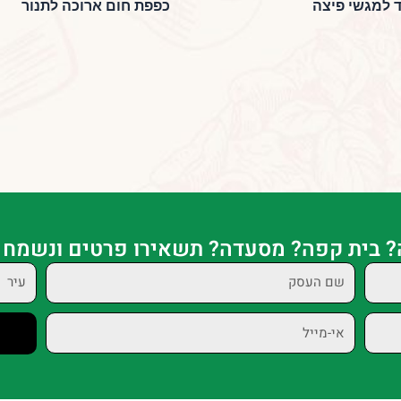
 למגשי פיצה
כפפת חום ארוכה לתנור
? בית קפה? מסעדה? תשאירו פרטים ונשמח 
שם
עיר
העסק
אי-מייל